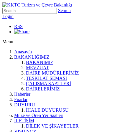
Search
Login
RSS
Menu
Anasayfa
BAKANLIĞIMIZ
BAKANIMIZ
MEVZUAT
DAİRE MÜDÜRLERİMİZ
TEŞKİLAT ŞEMASI
ÇALIŞMA SAATLERİ
DAİRELERİMİZ
Haberler
Fuarlar
DUYURU
İHALE DUYURUSU
Müze ve Ören Yer Saatleri
İLETİŞİM
DİLEK VE ŞİKAYETLER
VISITNCY