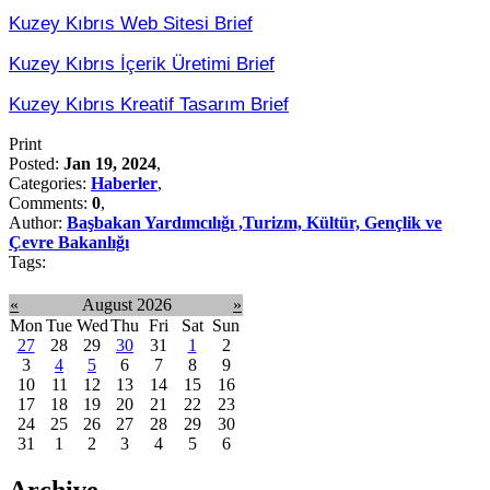
Kuzey Kıbrıs Web Sitesi Brief
Kuzey Kıbrıs İçerik Üretimi Brief
Kuzey Kıbrıs Kreatif Tasarım Brief
Print
Posted:
Jan 19, 2024
,
Categories:
Haberler
,
Comments:
0
,
Author:
Başbakan Yardımcılığı ,Turizm, Kültür, Gençlik ve
Çevre Bakanlığı
Tags:
«
August 2026
»
Mon
Tue
Wed
Thu
Fri
Sat
Sun
27
28
29
30
31
1
2
3
4
5
6
7
8
9
10
11
12
13
14
15
16
17
18
19
20
21
22
23
24
25
26
27
28
29
30
31
1
2
3
4
5
6
Archive