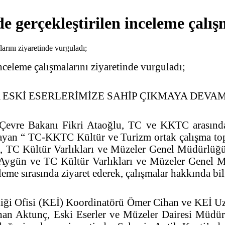
 gerçekleştirilen inceleme çalış
nceleme çalışmalarını ziyaretinde vurguladı;
A ESKİ ESERLERİMİZE SAHİP ÇIKMAYA DEVA
 Çevre Bakanı Fikri Ataoğlu, TC ve KKTC arasında
ayan “ TC-KKTC Kültür ve Turizm ortak çalışma toplan
, TC Kültür Varlıkları ve Müzeler Genel Müdürlüğ
h Aygün ve TC Kültür Varlıkları ve Müzeler Gene
eme sırasında ziyaret ederek, çalışmalar hakkında bilg
ği Ofisi (KEİ) Koordinatörü Ömer Cihan ve KEİ Uzm
han Aktunç, Eski Eserler ve Müzeler Dairesi Müdür