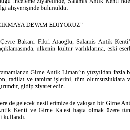
uğu inceleme ziyaretinde, Salamis Antik Kenti’nde 
ilgi alışverişinde bulunuldu.
 ÇIKMAYA DEVAM EDİYORUZ”
 Çevre Bakanı Fikri Ataoğlu, Salamis Antik Kent
açıklamasında, ülkenin kültür varlıklarına, eski es
ri tamamlanan Girne Antik Liman’ın yüzyıldan fazla 
, tadilat ve tamirat işlerini, tüm olumsuzluklara v
ırımdır, gidip ziyaret edin.
lere de gelecek nesillerimize de yakışan bir Girne An
 Antik Kenti ve Girne Kalesi başta olmak üzere t
i kullandı.