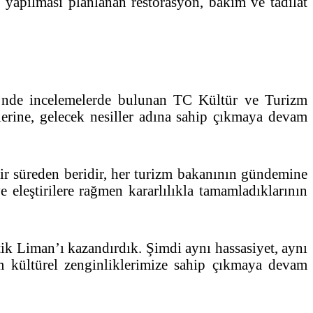
yapılması planlanan restorasyon, bakım ve tadilat
i’nde incelemelerde bulunan TC Kültür ve Turizm
erlerine, gelecek nesiller adına sahip çıkmaya devam
bir süreden beridir, her turizm bakanının gündemine
e eleştirilere rağmen kararlılıkla tamamladıklarının
tik Liman’ı kazandırdık. Şimdi aynı hassasiyet, aynı
üm kültürel zenginliklerimize sahip çıkmaya devam