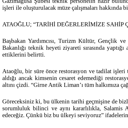
Gazimağusa Şubesi teknik personelin hazır bulund
işleri ile oluşturulacak müze çalışmaları hakkında b
ATAOĞLU; “TARİHİ DEĞERLERİMİZE SAHİP
Başbakan Yardımcısı, Turizm Kültür, Gençlik ve
Bakanlığı teknik heyeti ziyareti sırasında yaptığı 
ettiklerini belirtti.
Ataoğlu, bir süre önce restorasyon ve tadilat işle
aldığı ancak kimsenin cesaret edemediği restorasyon
altını çizdi. “Girne Antik Liman’ı tüm halkımıza çağ
Göreceksiniz ki, bu ülkenin tarihi geçmişine de biz
sorumluluk bilinci ve aynı kararlılıkla, Salamis
edeceğiz. Çünkü biz bu ülkeyi seviyoruz” ifadelerin