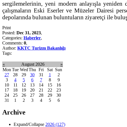
sergilemelerinin, yeni modern anlayışla yeniden d
çalışmaların Eski Eserler ve Müzeler Dairesi person
depolarında bulunan buluntuların ziyaretçi ile bulu
Print
Posted:
Dec 31, 2023
,
Categories:
Haberler
,
Comments:
0
,
Author:
KKTC Turizm Bakanlığı
Tags:
«
August 2026
»
Mon
Tue
Wed
Thu
Fri
Sat
Sun
27
28
29
30
31
1
2
3
4
5
6
7
8
9
10
11
12
13
14
15
16
17
18
19
20
21
22
23
24
25
26
27
28
29
30
31
1
2
3
4
5
6
Archive
Expand/Collapse
2026
(127)