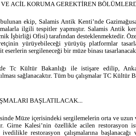
 VE ACİL KORUMA GEREKTİREN BÖLÜMLERDE
 bulunan ekip, Salamis Antik Kenti’nde Gazimağus
alarla ilgili tespitler yapmıştır. Salamis Antik ke
İşbirliği Ofisi) tarafından desteklenmektedir. Özel
retçinin yürüyebileceği yürüyüş platformlar tasa
t eserlerin sergileneceği bir müze binası tasarlanacak
e Tc Kültür Bakanlığı ile istişare edilip, Anka
lması sağlanacaktır. Tüm bu çalışmalar TC Kültür Bak
ŞMALARI BAŞLATILACAK...
sinde Müze içerisindeki sergilemelerin orta ve uzun
ir. Girne Kalesi’nin özellikle acilen restorasyon i
 ivedilikle restorasyon çalışmalarına başlanacağ