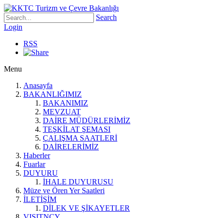
Search
Login
RSS
Menu
Anasayfa
BAKANLIĞIMIZ
BAKANIMIZ
MEVZUAT
DAİRE MÜDÜRLERİMİZ
TEŞKİLAT ŞEMASI
ÇALIŞMA SAATLERİ
DAİRELERİMİZ
Haberler
Fuarlar
DUYURU
İHALE DUYURUSU
Müze ve Ören Yer Saatleri
İLETİŞİM
DİLEK VE ŞİKAYETLER
VISITNCY