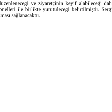
üzenleneceği ve ziyaretçinin keyif alabileceği dah
elleri ile birlikte yürütüleceği belirtilmiştir. Se
şması sağlanacaktır.