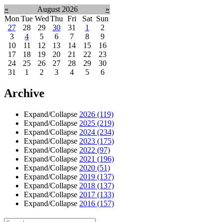
«
August 2026
»
Mon
Tue
Wed
Thu
Fri
Sat
Sun
27
28
29
30
31
1
2
3
4
5
6
7
8
9
10
11
12
13
14
15
16
17
18
19
20
21
22
23
24
25
26
27
28
29
30
31
1
2
3
4
5
6
Archive
Expand/Collapse
2026
(119)
Expand/Collapse
2025
(219)
Expand/Collapse
2024
(234)
Expand/Collapse
2023
(175)
Expand/Collapse
2022
(97)
Expand/Collapse
2021
(196)
Expand/Collapse
2020
(51)
Expand/Collapse
2019
(137)
Expand/Collapse
2018
(137)
Expand/Collapse
2017
(133)
Expand/Collapse
2016
(157)