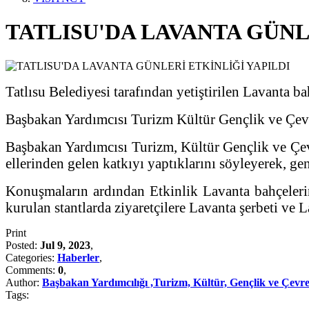
TATLISU'DA LAVANTA GÜNL
Tatlısu Belediyesi tarafından yetiştirilen Lavanta bah
Başbakan Yardımcısı Turizm Kültür Gençlik ve Çevre 
Başbakan Yardımcısı Turizm, Kültür Gençlik ve Çev
ellerinden gelen katkıyı yaptıklarını söyleyerek, ge
Konuşmaların ardından Etkinlik Lavanta bahçelerini
kurulan stantlarda ziyaretçilere Lavanta şerbeti ve L
Print
Posted:
Jul 9, 2023
,
Categories:
Haberler
,
Comments:
0
,
Author:
Başbakan Yardımcılığı ,Turizm, Kültür, Gençlik ve Çevre
Tags: