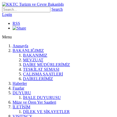
Search
Login
RSS
Menu
Anasayfa
BAKANLIĞIMIZ
BAKANIMIZ
MEVZUAT
DAİRE MÜDÜRLERİMİZ
TEŞKİLAT ŞEMASI
ÇALIŞMA SAATLERİ
DAİRELERİMİZ
Haberler
Fuarlar
DUYURU
İHALE DUYURUSU
Müze ve Ören Yer Saatleri
İLETİŞİM
DİLEK VE ŞİKAYETLER
VISITNCY