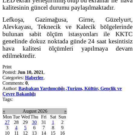
LED ekran yerleştirilmiş olup bu ekranlar ile hava
kalitesinin güncel durumu paylaşılmaktadır.
Lefkoşa, Gazimağusa, Girne, Güzelyurt,
Alevkayası, Teknecik ve Kalecik bölgelerinde
bulunan sabit ölçüm istasyonları ile KKTC
genelinde dokuz noktada günde 24 saat kesintisiz
hava kalitesi ölçümleri yapılmaya devam
edilmektedir.
Print
Posted:
Jun 10, 2021
,
Categories:
Haberler
,
Comments:
0
,
Author:
Başbakan Yardımcılığı ,Turizm, Kültür, Gençlik ve
Çevre Bakanlığı
Tags:
«
August 2026
»
Mon
Tue
Wed
Thu
Fri
Sat
Sun
27
28
29
30
31
1
2
3
4
5
6
7
8
9
10
11
12
13
14
15
16