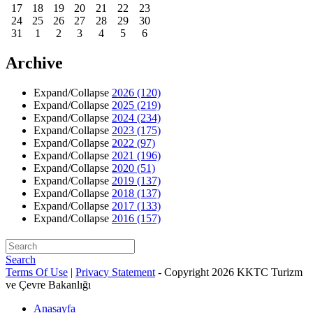
17
18
19
20
21
22
23
24
25
26
27
28
29
30
31
1
2
3
4
5
6
Archive
Expand/Collapse
2026
(120)
Expand/Collapse
2025
(219)
Expand/Collapse
2024
(234)
Expand/Collapse
2023
(175)
Expand/Collapse
2022
(97)
Expand/Collapse
2021
(196)
Expand/Collapse
2020
(51)
Expand/Collapse
2019
(137)
Expand/Collapse
2018
(137)
Expand/Collapse
2017
(133)
Expand/Collapse
2016
(157)
Search
Terms Of Use
|
Privacy Statement
-
Copyright 2026 KKTC Turizm
ve Çevre Bakanlığı
Anasayfa