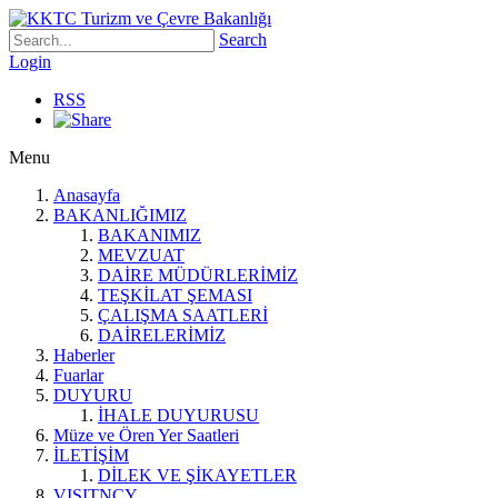
Search
Login
RSS
Menu
Anasayfa
BAKANLIĞIMIZ
BAKANIMIZ
MEVZUAT
DAİRE MÜDÜRLERİMİZ
TEŞKİLAT ŞEMASI
ÇALIŞMA SAATLERİ
DAİRELERİMİZ
Haberler
Fuarlar
DUYURU
İHALE DUYURUSU
Müze ve Ören Yer Saatleri
İLETİŞİM
DİLEK VE ŞİKAYETLER
VISITNCY