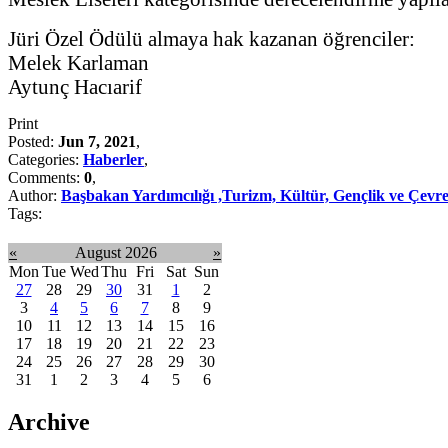
Jüri Özel Ödülü almaya hak kazanan öğrenciler:
Melek Karlaman
Aytunç Hacıarif
Print
Posted:
Jun 7, 2021
,
Categories:
Haberler
,
Comments:
0
,
Author:
Başbakan Yardımcılığı ,Turizm, Kültür, Gençlik ve Çevre
Tags:
«
August 2026
»
Mon
Tue
Wed
Thu
Fri
Sat
Sun
27
28
29
30
31
1
2
3
4
5
6
7
8
9
10
11
12
13
14
15
16
17
18
19
20
21
22
23
24
25
26
27
28
29
30
31
1
2
3
4
5
6
Archive