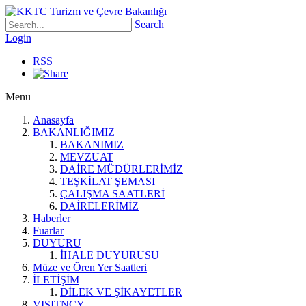
Search
Login
RSS
Menu
Anasayfa
BAKANLIĞIMIZ
BAKANIMIZ
MEVZUAT
DAİRE MÜDÜRLERİMİZ
TEŞKİLAT ŞEMASI
ÇALIŞMA SAATLERİ
DAİRELERİMİZ
Haberler
Fuarlar
DUYURU
İHALE DUYURUSU
Müze ve Ören Yer Saatleri
İLETİŞİM
DİLEK VE ŞİKAYETLER
VISITNCY