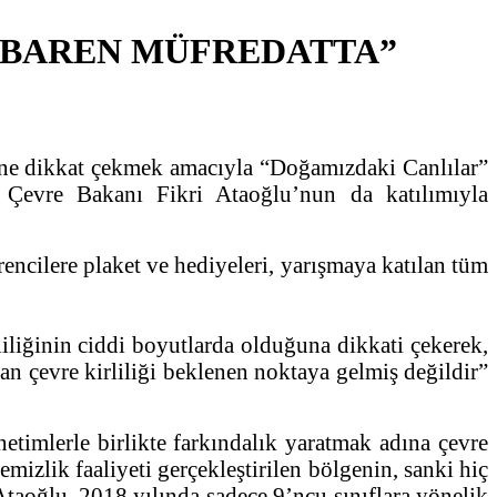
TİBAREN MÜFREDATTA”
üne dikkat çekmek amacıyla “Doğamızdaki Canlılar”
e Çevre Bakanı Fikri Ataoğlu’nun da katılımıyla
encilere plaket ve hediyeleri, yarışmaya katılan tüm
iliğinin ciddi boyutlarda olduğuna dikkati çekerek,
an çevre kirliliği beklenen noktaya gelmiş değildir”
netimlerle birlikte farkındalık yaratmak adına çevre
emizlik faaliyeti gerçekleştirilen bölgenin, sanki hiç
taoğlu, 2018 yılında sadece 9’ncu sınıflara yönelik