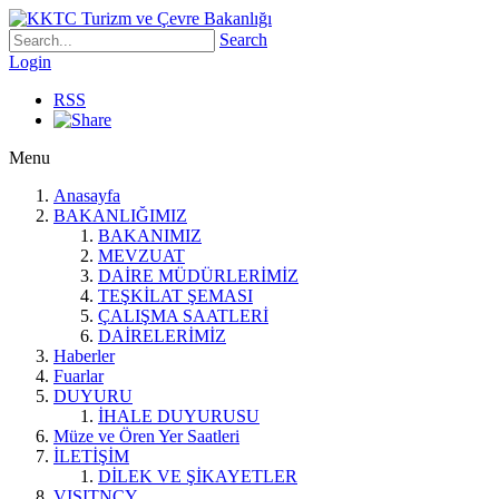
Search
Login
RSS
Menu
Anasayfa
BAKANLIĞIMIZ
BAKANIMIZ
MEVZUAT
DAİRE MÜDÜRLERİMİZ
TEŞKİLAT ŞEMASI
ÇALIŞMA SAATLERİ
DAİRELERİMİZ
Haberler
Fuarlar
DUYURU
İHALE DUYURUSU
Müze ve Ören Yer Saatleri
İLETİŞİM
DİLEK VE ŞİKAYETLER
VISITNCY