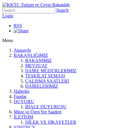
Search
Login
RSS
Menu
Anasayfa
BAKANLIĞIMIZ
BAKANIMIZ
MEVZUAT
DAİRE MÜDÜRLERİMİZ
TEŞKİLAT ŞEMASI
ÇALIŞMA SAATLERİ
DAİRELERİMİZ
Haberler
Fuarlar
DUYURU
İHALE DUYURUSU
Müze ve Ören Yer Saatleri
İLETİŞİM
DİLEK VE ŞİKAYETLER
VISITNCY