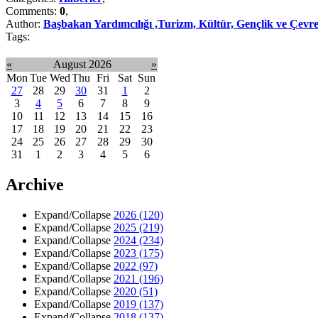
Comments:
0
,
Author:
Başbakan Yardımcılığı ,Turizm, Kültür, Gençlik ve Çevre
Tags:
«
August 2026
»
Mon
Tue
Wed
Thu
Fri
Sat
Sun
27
28
29
30
31
1
2
3
4
5
6
7
8
9
10
11
12
13
14
15
16
17
18
19
20
21
22
23
24
25
26
27
28
29
30
31
1
2
3
4
5
6
Archive
Expand/Collapse
2026
(120)
Expand/Collapse
2025
(219)
Expand/Collapse
2024
(234)
Expand/Collapse
2023
(175)
Expand/Collapse
2022
(97)
Expand/Collapse
2021
(196)
Expand/Collapse
2020
(51)
Expand/Collapse
2019
(137)
Expand/Collapse
2018
(137)